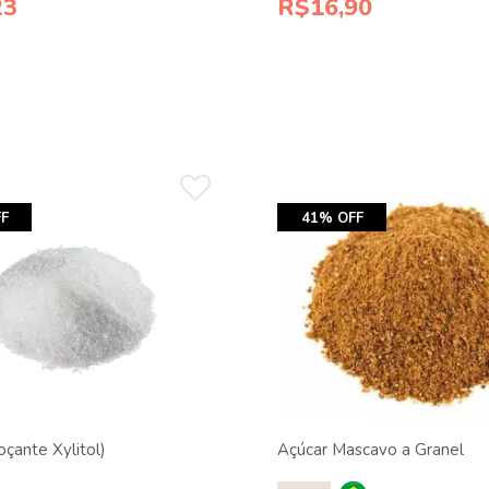
23
R$16,90
F
41% OFF
doçante Xylitol)
Açúcar Mascavo a Granel