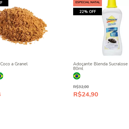
F
ESPECIAL NATAL
22% OFF
 Coco a Granel
Adoçante Blenda Sucralose
80ml
R$32,00
3
R$24,90