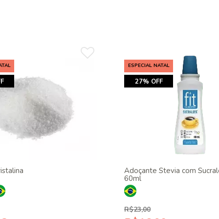
ATAL
ESPECIAL NATAL
F
27% OFF
istalina
Adoçante Stevia com Sucral
60ml
R$23,00