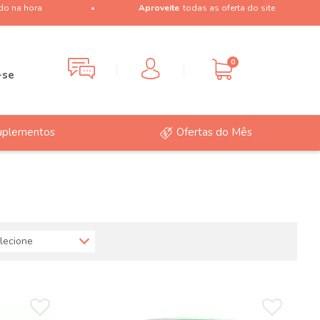
do na hora
Aproveite
todas as oferta do site
0
-se
uplementos
Ofertas do Mês