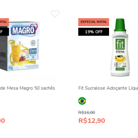
ATAL
ESPECIAL NATAL
F
19% OFF
de Mesa Magro 50 sachês
Fit Sucralose Adoçante Líq
R$16,00
90
R$12,90