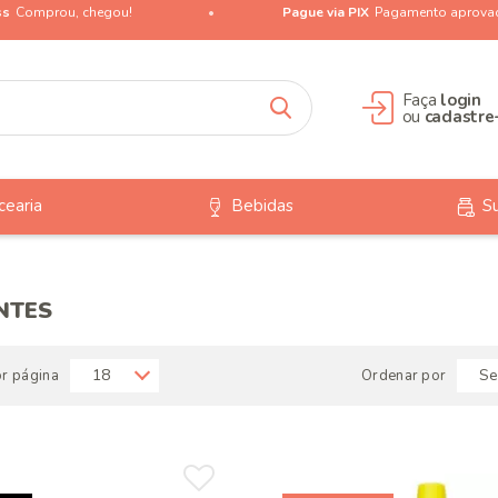
ss
Comprou, chegou!
Pague via PIX
Pagamento aprova
Faça
login
ou
cadastre
cearia
Bebidas
S
NTES
or página
Ordenar por