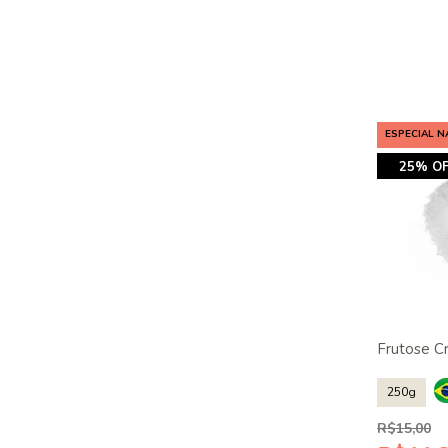
ESPECIAL N
25% OF
Frutose Cr
250g
R$15,00