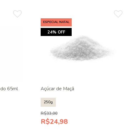
ESPECIAL NATAL
24% OFF
uido 65ml
Açúcar de Maçã
250g
R$33,00
R$24,98