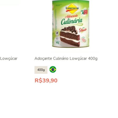
 Lowçúcar
Adoçante Culinário Lowçúcar 400g
400g
R$39,90