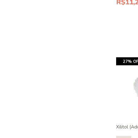
R$11,
27% OF
Xilitol (A