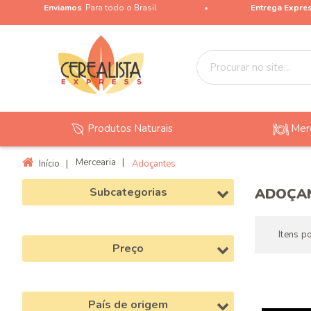
Enviamos
Para todo o Brasil
Entrega Expre
Produtos Naturais
Mer
Mercearia
|
Início
|
Adoçantes
Subcategorias
ADOÇA
Itens p
Preço
País de origem