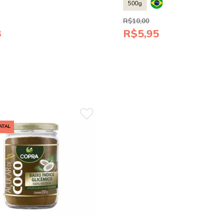
500g
R$10,00
3
R$5,95
ATAL