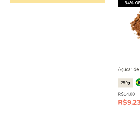
34% OF
Açúcar de
250g
R$14,00
R$9,2