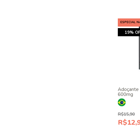
ESPECIAL N
19% OF
Adoçante 
600mg
R$15,90
R$12,