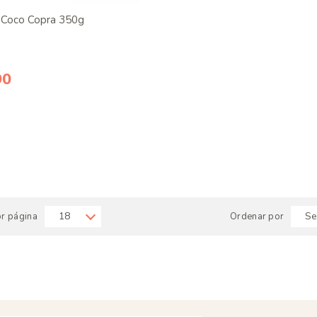
 Coco Copra 350g
90
or página
Ordenar por