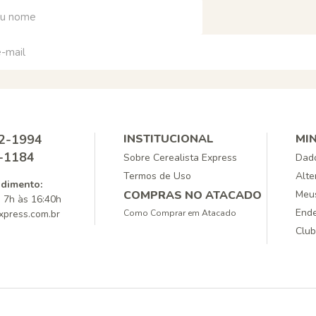
72-1994
INSTITUCIONAL
MI
6-1184
Sobre Cerealista Express
Dado
Termos de Uso
Alte
ndimento:
COMPRAS NO ATACADO
Meus
 7h às 16:40h
Ende
xpress.com.br
Como Comprar em Atacado
Club