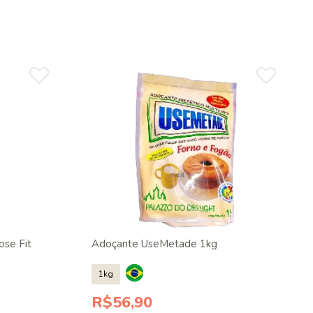
ose Fit
Adoçante UseMetade 1kg
1kg
R$56,90