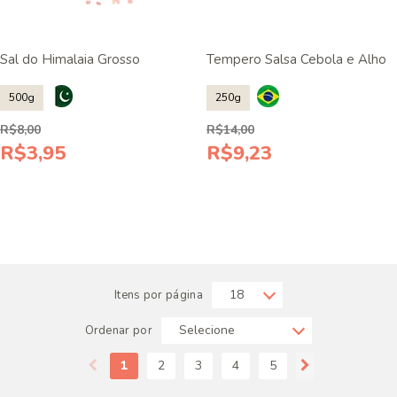
Sal do Himalaia Grosso
Tempero Salsa Cebola e Alho
500g
250g
R$8,00
R$14,00
R$3,95
R$9,23
Itens por página
Ordenar por
1
2
3
4
5