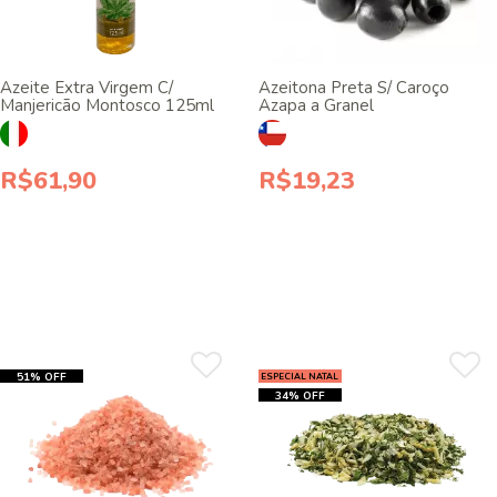
Azeite Extra Virgem C/
Azeitona Preta S/ Caroço
Manjericão Montosco 125ml
Azapa a Granel
R$61,90
R$19,23
51% OFF
ESPECIAL NATAL
34% OFF