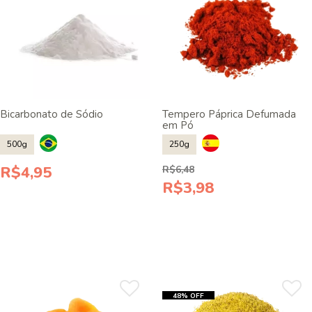
Bicarbonato de Sódio
Tempero Páprica Defumada
em Pó
500g
250g
R$4,95
R$6,48
R$3,98
48% OFF