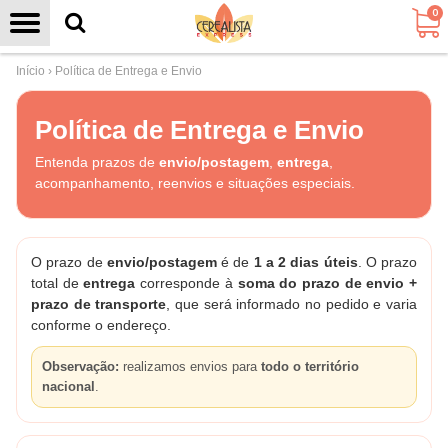
0
Início
›
Política de Entrega e Envio
Política de Entrega e Envio
Entenda prazos de
envio/postagem
,
entrega
,
acompanhamento, reenvios e situações especiais.
O prazo de
envio/postagem
é de
1 a 2 dias úteis
. O prazo
total de
entrega
corresponde à
soma do prazo de envio +
prazo de transporte
, que será informado no pedido e varia
conforme o endereço.
Observação:
realizamos envios para
todo o território
nacional
.