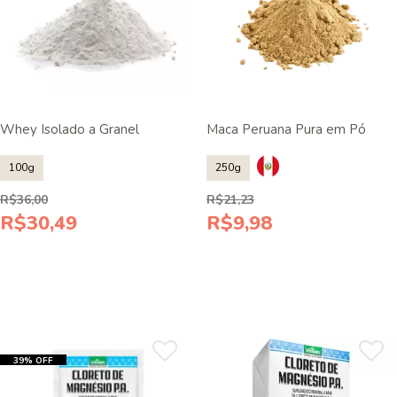
Whey Isolado a Granel
Maca Peruana Pura em Pó
100g
250g
R$36,00
R$21,23
R$30,49
R$9,98
39% OFF