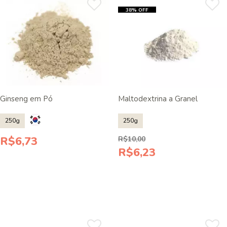
38% OFF
Ginseng em Pó
Maltodextrina a Granel
250g
250g
R$6,73
R$10,00
R$6,23