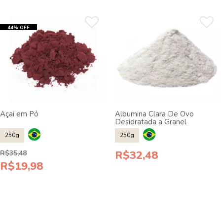
44% OFF
Açai em Pó
Albumina Clara De Ovo
Desidratada a Granel
250g
250g
R$32,48
R$35,48
R$19,98