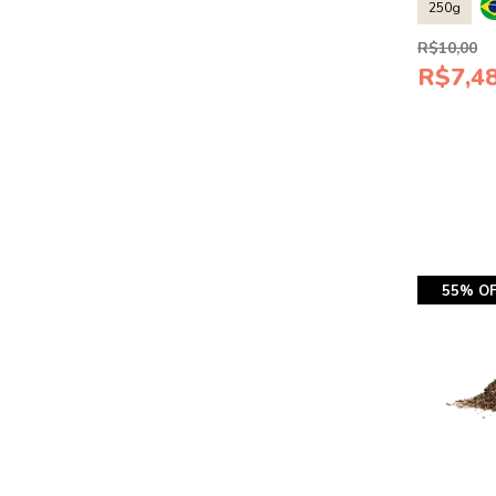
250g
R$10,00
R$7,4
55% OF