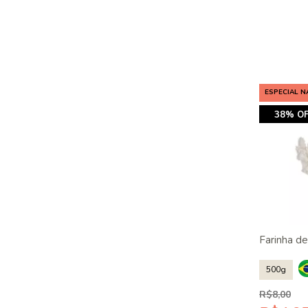
ESPECIAL N
38% OF
Farinha d
500g
R$8,00