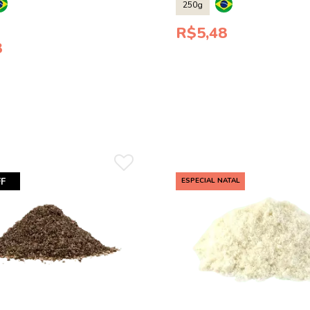
250g
R$5,48
8
F
ESPECIAL NATAL