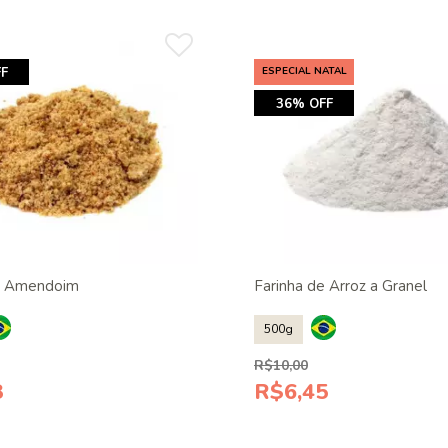
F
ESPECIAL NATAL
36% OFF
de Amendoim
Farinha de Arroz a Granel
500g
R$10,00
8
R$6,45