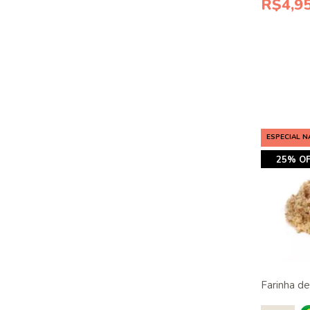
R$4,9
ESPECIAL N
25% OF
Farinha de