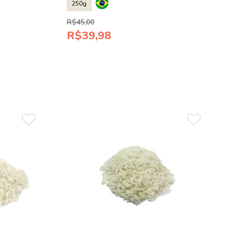
250g
R$45,00
R$39,98