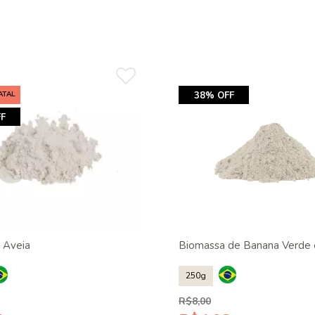
ATAL
38% OFF
F
e Aveia
Biomassa de Banana Verde
250g
R$8,00