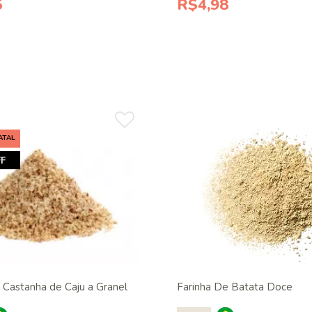
5
R$4,98
ATAL
F
 Castanha de Caju a Granel
Farinha De Batata Doce