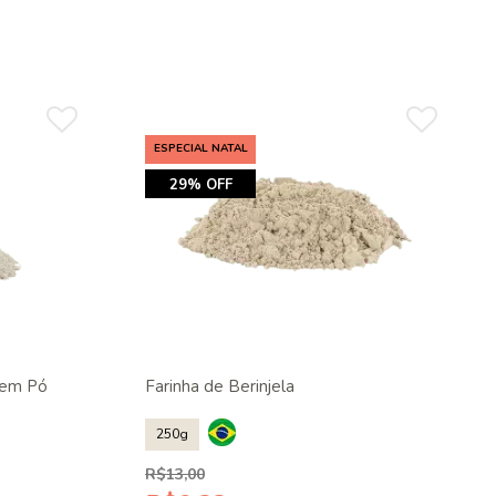
ESPECIAL NATAL
29% OFF
 em Pó
Farinha de Berinjela
250g
R$13,00