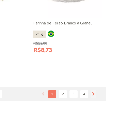
Farinha de Feijão Branco a Granel
250g
R$12,00
R$8,73
1
2
3
4