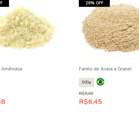
F
28% OFF
e Amêndoa
Farelo de Aveia a Granel
500g
R$9,00
48
R$6,45