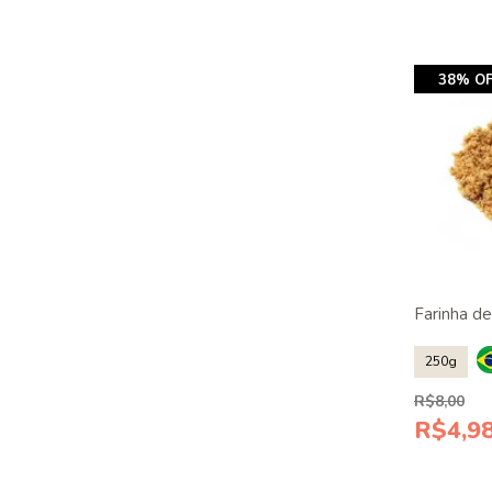
38% OF
Farinha 
250g
R$8,00
R$4,9