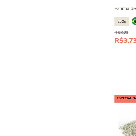
Farinha de
250g
R$8,23
R$3,7
ESPECIAL N