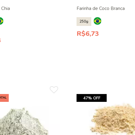
 Chia
Farinha de Coco Branca
250g
R$6,73
3
ATAL
47% OFF