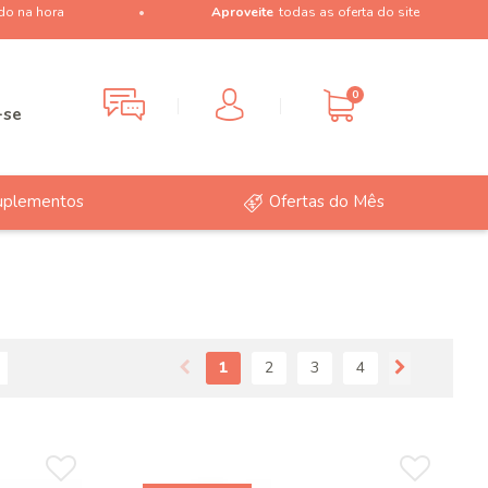
do na hora
Aproveite
todas as oferta do site
0
-se
uplementos
Ofertas do Mês
1
2
3
4