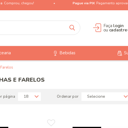
ss
Comprou, chegou!
Pague via PIX
Pagamento aprova
Faça
login
ou
cadastre
cearia
Bebidas
S
 Farelos
NHAS E FARELOS
or página
Ordenar por