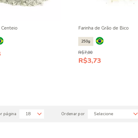
e Centeio
Farinha de Grão de Bico
250g
3
R$7,00
R$3,73
or página
Ordenar por