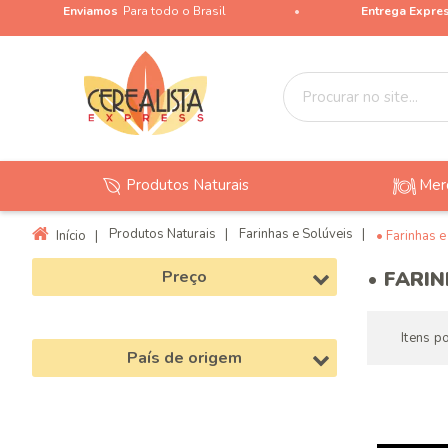
Enviamos
Para todo o Brasil
Entrega Expre
Produtos Naturais
Mer
Produtos Naturais
|
Farinhas e Solúveis
|
Início
|
• Farinhas e
Preço
• FARI
Itens p
País de origem