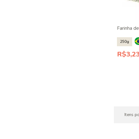
Farinha d
250g
R$3,2
Itens p