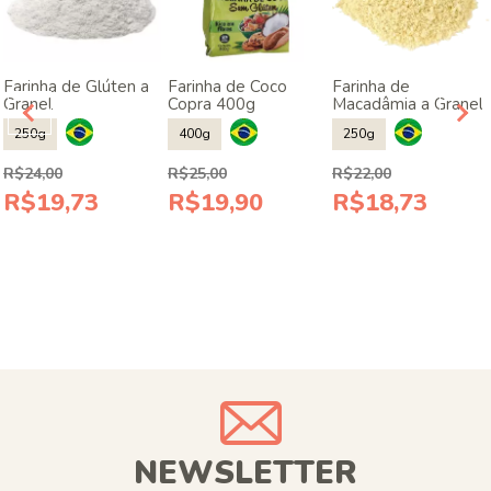
Farinha de Glúten a
Farinha de Coco
Farinha de
Granel
Copra 400g
Macadâmia a Granel
250g
400g
250g
R$24,00
R$25,00
R$22,00
R$19,73
R$19,90
R$18,73
NEWSLETTER