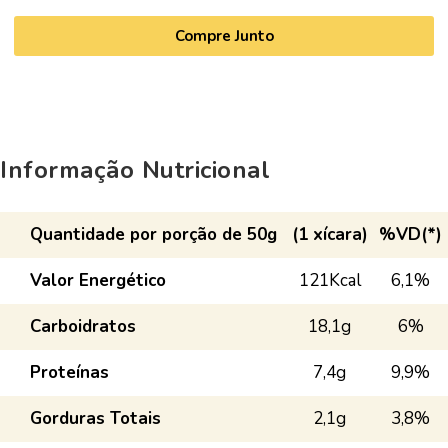
Compre Junto
Informação Nutricional
Quantidade por porção de 50g
(1 xícara)
%VD(*)
Valor Energético
121Kcal
6,1%
Carboidratos
18,1g
6%
Proteínas
7,4g
9,9%
Gorduras Totais
2,1g
3,8%