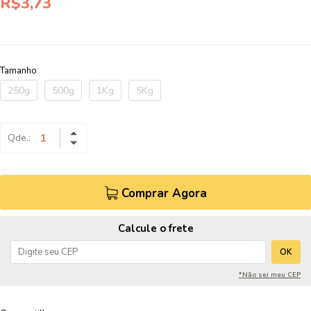
R$3,73
Tamanho
250g
500g
1Kg
5Kg
Qde.:
Comprar Agora
Calcule o frete
OK
*Não sei meu CEP