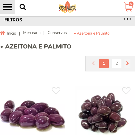
0
FILTROS
Mercearia
|
Conservas
|
Início
|
• Azeitona e Palmito
• AZEITONA E PALMITO
1
2