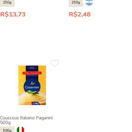
250g
250g
R$13,73
R$2,48
Couscous Italiano Paganini
500g
500g